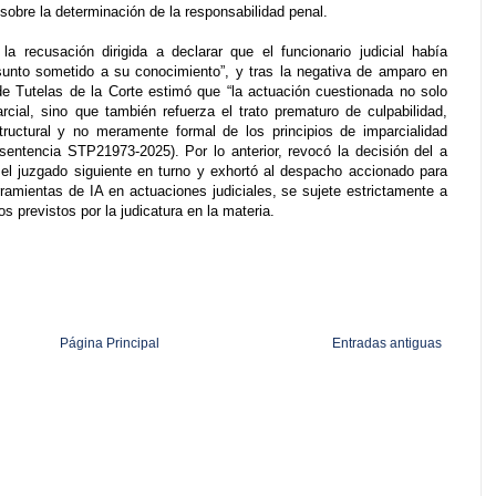
sobre la determinación de la responsabilidad penal.
a recusación dirigida a declarar que el funcionario judicial había
sunto sometido a su conocimiento”, y tras la negativa de amparo en
de Tutelas de la Corte estimó que “la actuación cuestionada no solo
arcial, sino que también refuerza el trato prematuro de culpabilidad,
tructural y no meramente formal de los principios de imparcialidad
(sentencia STP21973-2025). Por lo anterior, revocó la decisión del a
 el juzgado siguiente en turno y exhortó al despacho accionado para
amientas de IA en actuaciones judiciales, se sujete estrictamente a
os previstos por la judicatura en la materia.
Página Principal
Entradas antiguas