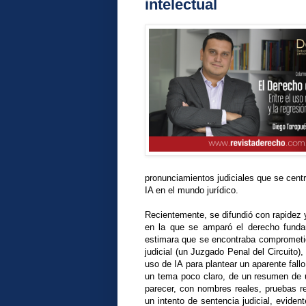
intelectual
pronunciamientos judiciales que se centr
IA en el mundo jurídico.
Recientemente, se difundió con rapidez 
en la que se amparó el derecho fundam
estimara que se encontraba comprometida
judicial (un Juzgado Penal del Circuito
uso de IA para plantear un aparente fall
un tema poco claro, de un resumen de un
parecer, con nombres reales, pruebas re
un intento de sentencia judicial, evide