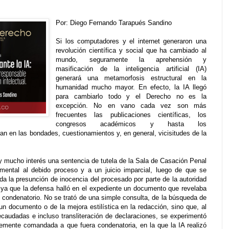
Por: Diego Fernando Tarapués Sandino
Si los computadores y el internet generaron una
revolución científica y social que ha cambiado al
mundo, seguramente la aprehensión y
masificación de la inteligencia artificial (IA)
generará una metamorfosis estructural en la
humanidad mucho mayor. En efecto, la IA llegó
para cambiarlo todo y el Derecho no es la
excepción. No en vano cada vez son más
frecuentes las publicaciones científicas, los
congresos académicos y hasta los
an en las bondades, cuestionamientos y, en general, vicisitudes de la
y mucho interés una sentencia de tutela de la Sala de Casación Penal
ental al debido proceso y a un juicio imparcial, luego de que se
 la presunción de inocencia del procesado por parte de la autoridad
), ya que la defensa halló en el expediente un documento que revelaba
o condenatorio. No se trató de una simple consulta, de la búsqueda de
 documento o de la mejora estilística en la redacción, sino que, al
caudadas e incluso transliteración de declaraciones, se experimentó
ntemente comandada a que fuera condenatoria, en la que la IA realizó