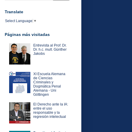
Translate
Select Language
▼
Páginas más visitadas
Entrevista al Prof. Dr.
Dr. h.c. mult. Günther
Jakobs
XI Escuela Alemana
de Ciencias
Criminales y
Dogmática Penal
Alemana - Uni
Göttingen
El Derecho ante la IA:
entre el uso
responsable y la
regresión intelectual