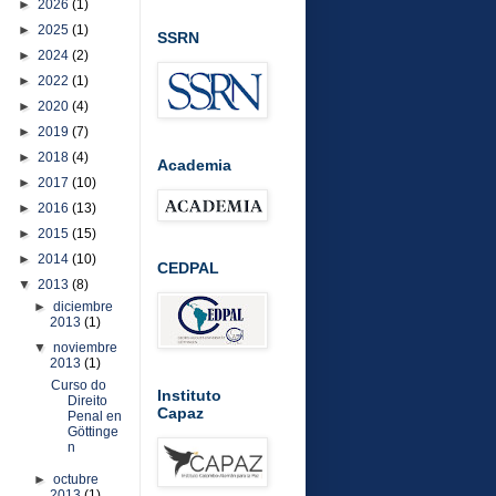
►
2026
(1)
►
2025
(1)
SSRN
►
2024
(2)
►
2022
(1)
►
2020
(4)
►
2019
(7)
►
2018
(4)
Academia
►
2017
(10)
►
2016
(13)
►
2015
(15)
►
2014
(10)
CEDPAL
▼
2013
(8)
►
diciembre
2013
(1)
▼
noviembre
2013
(1)
Curso do
Instituto
Direito
Capaz
Penal en
Göttinge
n
►
octubre
2013
(1)