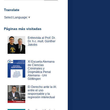
Translate
Select Language
▼
Páginas más visitadas
Entrevista al Prof. Dr.
Dr. h.c. mult. Günther
Jakobs
XI Escuela Alemana
de Ciencias
Criminales y
Dogmática Penal
Alemana - Uni
Göttingen
El Derecho ante la IA:
entre el uso
responsable y la
regresión intelectual